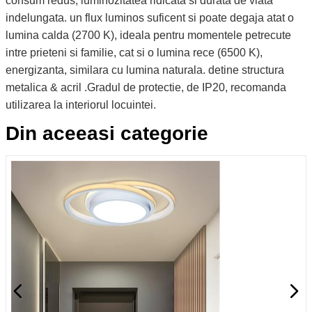
consum redus, luminozitatea ridicata si durata de viata
indelungata. un flux luminos suficent si poate degaja atat o
lumina calda (2700 K), ideala pentru momentele petrecute
intre prieteni si familie, cat si o lumina rece (6500 K),
energizanta, similara cu lumina naturala. detine structura
metalica & acril .Gradul de protectie, de IP20, recomanda
utilizarea la interiorul locuintei.
Din aceeasi categorie