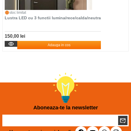
stoc limitat
Lustra LED cu 3 functii lumina/rece/calda/neutra
150,00 lei
Adauga in cos
Aboneaza-te la newsletter