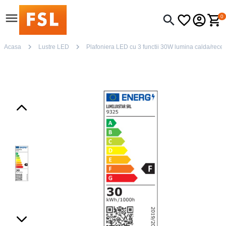
0
Acasa
Lustre LED
Plafoniera LED cu 3 functii 30W lumina calda/rece/