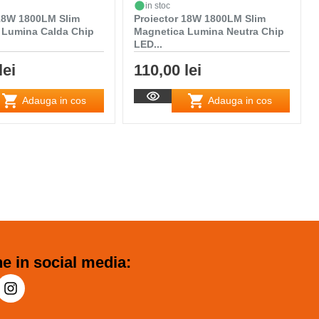
in stoc
 18W 1800LM Slim
Proiector 18W 1800LM Slim
 Lumina Calda Chip
Magnetica Lumina Neutra Chip
LED...
lei
110,00 lei
Adauga in cos
Adauga in cos
e in social media: