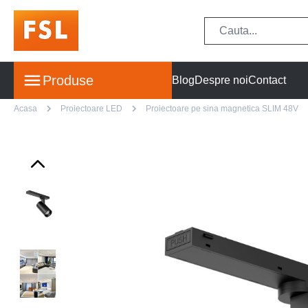
Produse
Blog
Despre noi
Contact
Acasa
Proiectoare LED
Proiectoare pe sina magnetica SLIM 48V