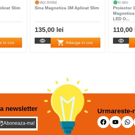
stoc limitat
in stoc
licat Slim
Sina Magnetica 3M Aplicat Slim
Proiector
Magnetica
LED O...
135,00 lei
110,00 
 in cos
Adauga in cos
a newsletter
Urmareste-n
Aboneaza-ma!