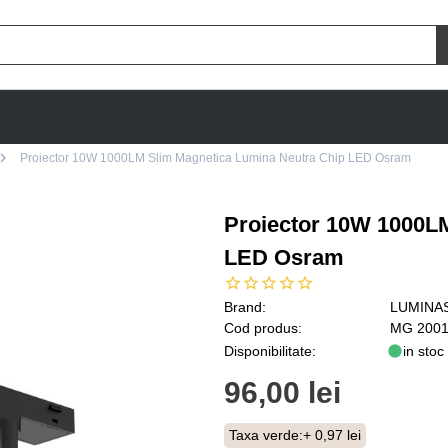
Proiector 10W 1000LM Slim Magnetica Lumina Neutra Chip LED Osram
Proiector 10W 1000L
LED Osram
Brand:
LUMINA
Cod produs:
MG 2001
Disponibilitate:
in stoc
96,00 lei
Taxa verde:
+ 0,97 lei