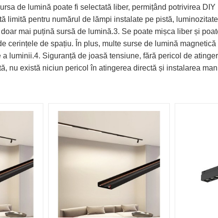
rsa de lumină poate fi selectată liber, permițând potrivirea DIY p
ă limită pentru numărul de lămpi instalate pe pistă, luminozitate
 doar mai puțină sursă de lumină.3. Se poate mișca liber și poat
 de cerințele de spațiu. În plus, multe surse de lumină magnetică p
re a luminii.4. Siguranță de joasă tensiune, fără pericol de ati
, nu există niciun pericol în atingerea directă și instalarea man