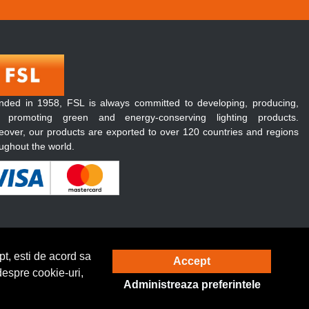
nded in 1958, FSL is always committed to developing, producing,
 promoting green and energy-conserving lighting products.
over, our products are exported to over 120 countries and regions
ughout the world.
t, esti de acord sa
Accept
Solutie eCommerce
powered by
despre cookie-uri,
Administreaza preferintele