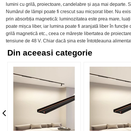
lumini cu grilă, proiectoare, candelabre și așa mai departe. Su
Numărul de lămpi poate fi crescut sau micșorat liber. Nu exist
prin absorbția magnetică: luminozitatea este prea mare, luați
poate mișca liber, iar lumina poate fi aranjată liber în funcție
grilă magnetică etc., ceea ce mărește libertatea de proiecta
tensiune de 48 V. Chiar dacă șina este întotdeauna alimentată
Din aceeasi categorie