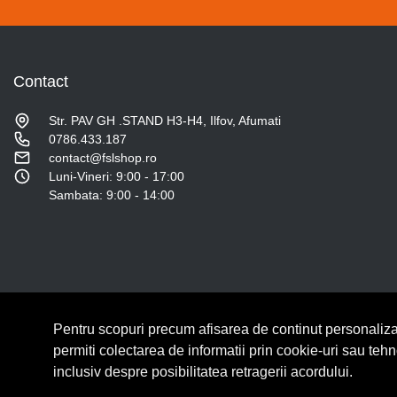
Contact
Str. PAV GH .STAND H3-H4, Ilfov, Afumati
0786.433.187
contact@fslshop.ro
Luni-Vineri: 9:00 - 17:00
Sambata: 9:00 - 14:00
Pentru scopuri precum afisarea de continut personaliza
© Copyright 2026 Lumilux.
Toate drepturile rezervate.
permiti colectarea de informatii prin cookie-uri sau teh
inclusiv despre posibilitatea retragerii acordului.