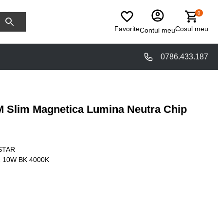
0
Favorite
Cosul meu
Contul meu
0786.433.187
M Slim Magnetica Lumina Neutra Chip
STAR
 10W BK 4000K