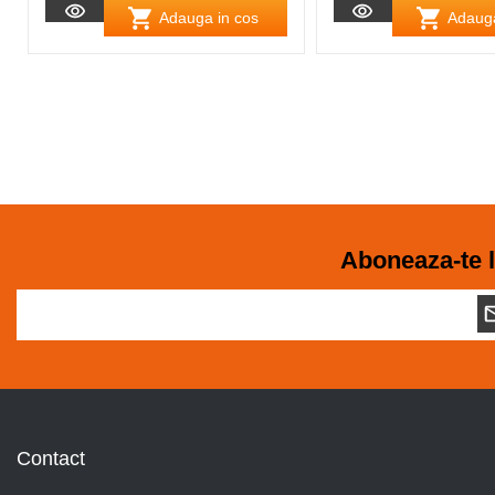
Adauga in cos
Adauga
Aboneaza-te l
Contact