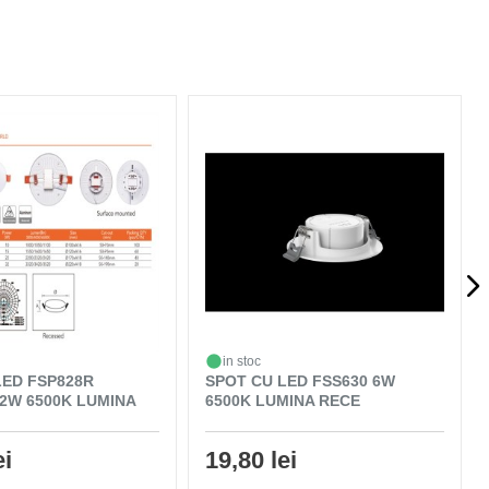
in stoc
LED FSP828R
SPOT CU LED FSS630 6W
2W 6500K LUMINA
6500K LUMINA RECE
ei
19,80 lei