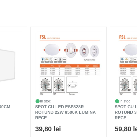
in stoc
in stoc
 60CM
SPOT CU LED FSP828R
SPOT CU 
ROTUND 22W 6500K LUMINA
ROTUND 3
RECE
RECE
39,80 lei
59,80 l