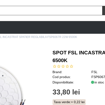
L INCASTRAT SPATIER REGLABILA FSP6067R 22W 6500K
SPOT FSL INCASTRA
6500K
Brand:
FSL
Cod produs:
FSP6067
Disponibilitate:
in stoc
33,80 lei
Taxa verde:
+ 0,22 lei