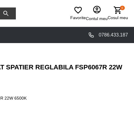
0
Favorite
Cosul meu
Contul meu
0786.433.187
T SPATIER REGLABILA FSP6067R 22W
R 22W 6500K