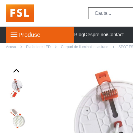
Produse
Blog
Despre noi
Contact
Acasa
Plafoniere LED
Corpuri de iluminat incastrate
SPOT FS