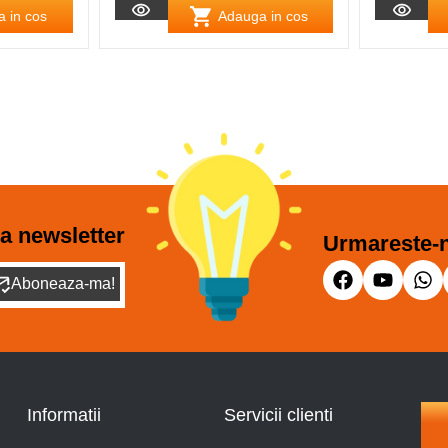
 in cos
Adauga in cos
a newsletter
Urmareste-n
Aboneaza-ma!
Informatii
Servicii clienti