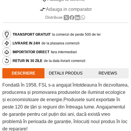
Adauga in comparator
Distribuie:
TRANSPORT GRATUIT
la comenzi de peste 500 de lei
LIVRARE IN 24H
de la plasarea comenzii
IMPORTATOR DIRECT
fara intermediari
RETUR IN 30 ZILE
de la data livrarii comenzii
DESCRIERE
DETALII PRODUS
REVIEWS
Fondată în 1958, FSL s-a angajat întotdeauna în dezvoltarea,
producerea și promovarea produselor de iluminat ecologice
și economisitoare de energie.Produsele sunt exportate în
peste 120 de țări și regiuni din întreaga lume. Angajamentul
de garanție pentru cel puțin doi ani, dacă există vreo
problemă în perioada de garanție, înlocuiți noul produs în loc
de reparare!