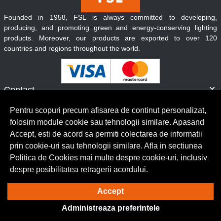
Founded in 1958, FSL is always committed to developing,
producing, and promoting green and energy-conserving lighting
products. Moreover, our products are exported to over 120
countries and regions throughout the world.
Contact
Informatii
Pentru scopuri precum afisarea de continut personalizat,
Servicii clienti
folosim module cookie sau tehnologii similare. Apasand
Accept, esti de acord sa permiti colectarea de informatii
prin cookie-uri sau tehnologii similare. Afla in sectiunea
© Copyright 2026 Lumilux.
Toate drepturile rezervate.
Politica de Cookies mai multe despre cookie-uri, inclusiv
despre posibilitatea retragerii acordului.
Solutie eCommerce
powered by
Accept
Administreaza preferintele
BrowserID: