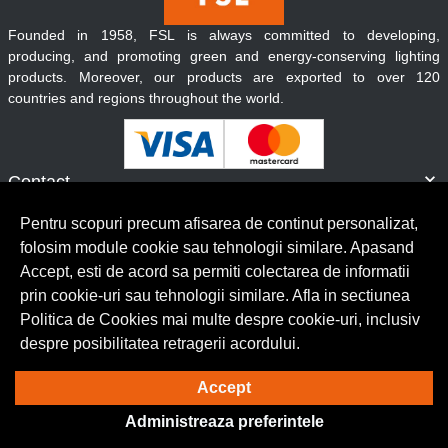
Founded in 1958, FSL is always committed to developing,
producing, and promoting green and energy-conserving lighting
products. Moreover, our products are exported to over 120
countries and regions throughout the world.
Contact
Informatii
Pentru scopuri precum afisarea de continut personalizat,
Servicii clienti
folosim module cookie sau tehnologii similare. Apasand
Accept, esti de acord sa permiti colectarea de informatii
prin cookie-uri sau tehnologii similare. Afla in sectiunea
© Copyright 2026 Lumilux.
Toate drepturile rezervate.
Politica de Cookies mai multe despre cookie-uri, inclusiv
despre posibilitatea retragerii acordului.
Solutie eCommerce
powered by
Accept
Administreaza preferintele
BrowserID: