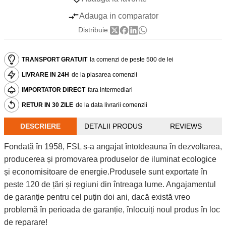
Adauga in comparator
Distribuie:
TRANSPORT GRATUIT
la comenzi de peste 500 de lei
LIVRARE IN 24H
de la plasarea comenzii
IMPORTATOR DIRECT
fara intermediari
RETUR IN 30 ZILE
de la data livrarii comenzii
DESCRIERE
DETALII PRODUS
REVIEWS
Fondată în 1958, FSL s-a angajat întotdeauna în dezvoltarea,
producerea și promovarea produselor de iluminat ecologice
și economisitoare de energie.Produsele sunt exportate în
peste 120 de țări și regiuni din întreaga lume. Angajamentul
de garanție pentru cel puțin doi ani, dacă există vreo
problemă în perioada de garanție, înlocuiți noul produs în loc
de reparare!