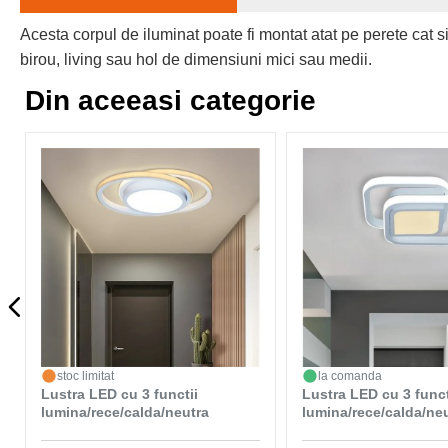
Acesta corpul de iluminat poate fi montat atat pe perete cat s
birou, living sau hol de dimensiuni mici sau medii.
Din aceeasi categorie
stoc limitat
la comanda
Lustra LED cu 3 functii
Lustra LED cu 3 funct
lumina/rece/calda/neutra
lumina/rece/calda/ne