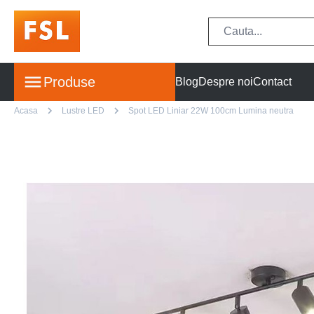
Produse
Blog
Despre noi
Contact
Acasa
Lustre LED
Spot LED Liniar 22W 100cm Lumina neutra