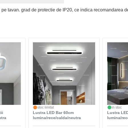
i pe tavan. grad de protectie de IP20, ce indica recomandarea de 
stoc limitat
in stoc
ii
Lustra LED Bar 60cm
Lustra LE
utra
lumina/rece/calda/neutra
lumina/rec