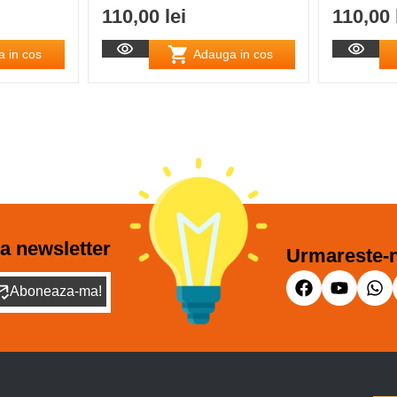
110,00 lei
110,00 
 in cos
Adauga in cos
a newsletter
Urmareste-n
Aboneaza-ma!