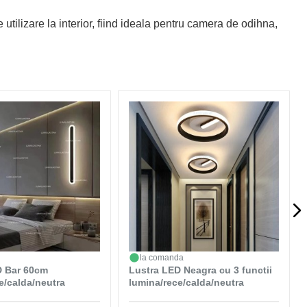
utilizare la interior, fiind ideala pentru camera de odihna,
la comanda
D Bar 60cm
Lustra LED Neagra cu 3 functii
e/calda/neutra
lumina/rece/calda/neutra