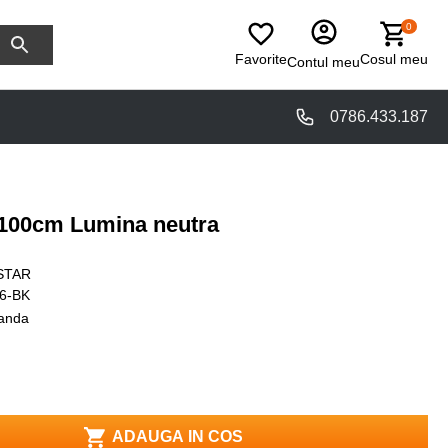
0
Favorite
Cosul meu
Contul meu
0786.433.187
 100cm Lumina neutra
STAR
6-BK
anda
ADAUGA IN COS