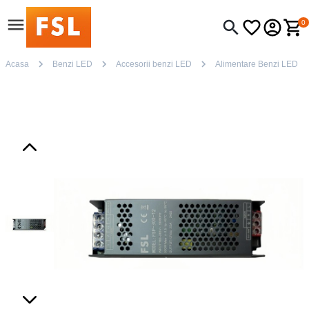
0
Acasa
Benzi LED
Accesorii benzi LED
Alimentare Benzi LED