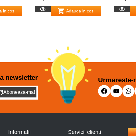
 in cos
Adauga in cos
a newsletter
Urmareste-n
Aboneaza-ma!
Informatii
Servicii clienti