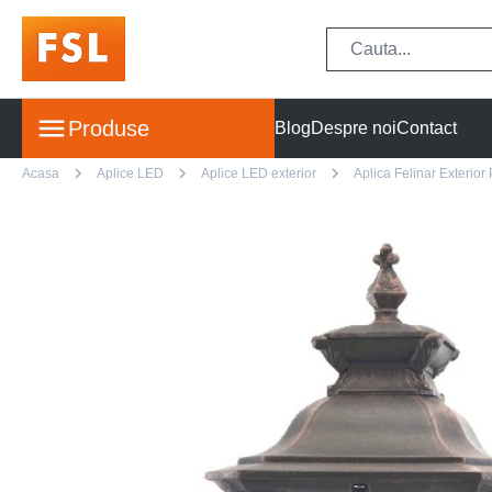
Produse
Blog
Despre noi
Contact
Acasa
Aplice LED
Aplice LED exterior
Aplica Felinar Exterio