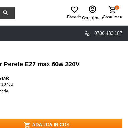
0
Favorite
Cosul meu
Contul meu
0786.433.187
ior Perete E27 max 60w 220V
STAR
 1076B
anda
ADAUGA IN COS