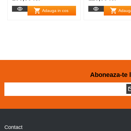
Adauga in cos
Adauga
Aboneaza-te l
Contact