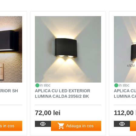
in stoc
in stoc
ERIOR SH
APLICA CU LED EXTERIOR
APLICA C
LUMINA CALDA 2056/2 BK
LUMINA C
72,00 lei
112,00 
 in cos
Adauga in cos