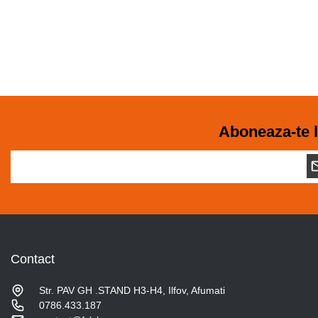
Aboneaza-te l
Contact
Str. PAV GH .STAND H3-H4, Ilfov, Afumati
0786.433.187