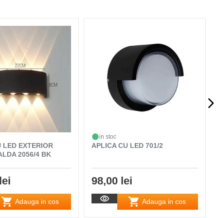
in stoc
U LED EXTERIOR
APLICA CU LED 701/2
ALDA 2056/4 BK
lei
98,00 lei
Adauga in cos
Adauga in cos