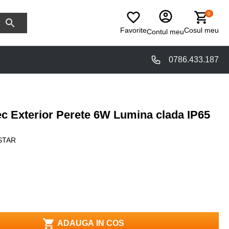
0
Favorite
Cosul meu
Contul meu
0786.433.187
c Exterior Perete 6W Lumina clada IP65
STAR
ADAUGA IN COS