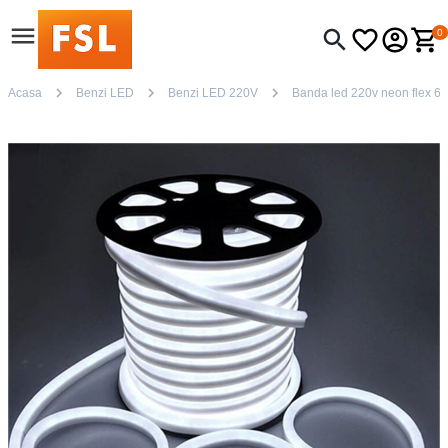
0
Acasa
Benzi LED
Benzi LED 220V
Banda led 220v neon flex 6