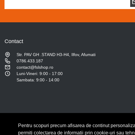
Contact
Str. PAV GH .STAND H3-H4, Ilfov, Afumati
0786.433.187
contact@fslshop.ro
Luni-Vineri: 9:00 - 17:00
Sambata: 9:00 - 14:00
Pentru scopuri precum afisarea de continut personaliza
© Copyright 2026 Lumilux.
Toate drepturile rezervate.
permiti colectarea de informatii prin cookie-uri sau teh