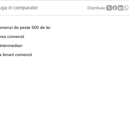
ga in comparator
Distribuie:
omenzi de peste 500 de lei
area comenzii
 intermediari
a livrarii comenzii