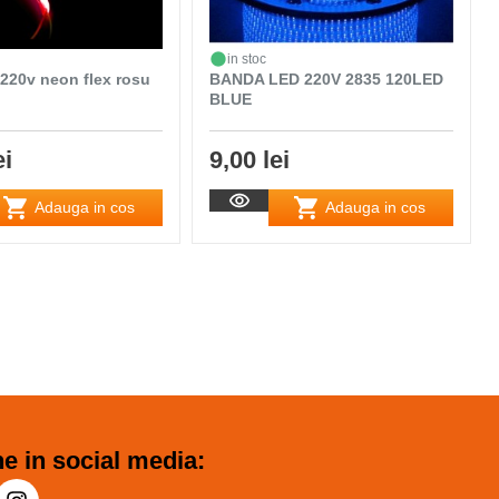
in stoc
220v neon flex rosu
BANDA LED 220V 2835 120LED
BLUE
ei
9,00 lei
Adauga in cos
Adauga in cos
e in social media: