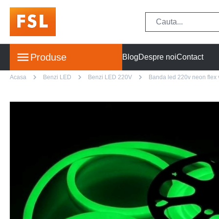
Produse
Blog
Despre noi
Contact
Acasa
Benzi LED
Benzi LED 220V
Banda led 220v neon flex