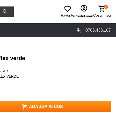
0
Favorite
Cosul meu
Contul meu
0786.433.187
flex verde
STAR
LEX VERDE
ADAUGA IN COS