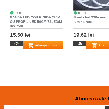
in stoc
in stoc
BANDA LED COB RIGIDA 220V
Banda led 220v neon 
CU PROFIL LED 50CM 72LED/M
lumina rece
8W 750l...
15,60 lei
19,62 lei
Adauga in cos
Adauga
Aboneaza-te l