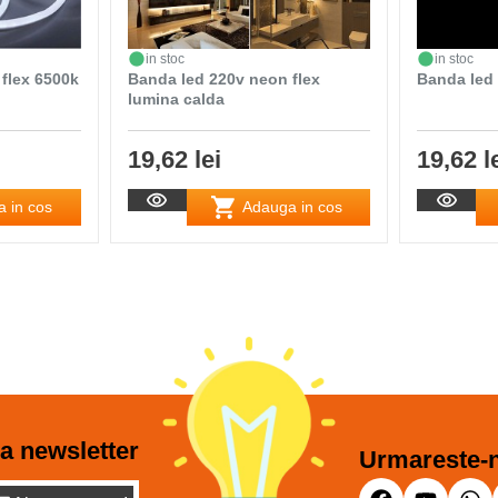
in stoc
in stoc
flex 6500k
Banda led 220v neon flex
Banda led 
lumina calda
19,62 lei
19,62 l
 in cos
Adauga in cos
a newsletter
Urmareste-n