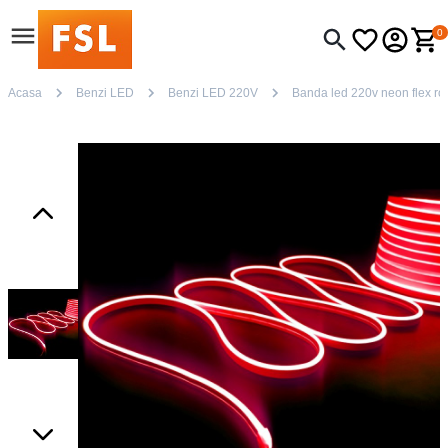
0
Acasa
Benzi LED
Benzi LED 220V
Banda led 220v neon flex ro