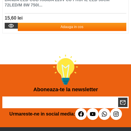
72LED/M 8W 750l...
15,60 lei
Adauga in cos
Aboneaza-te la newsletter
Urmareste-ne in social media: