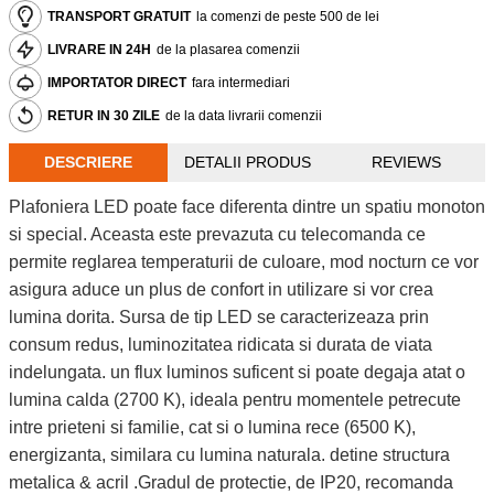
TRANSPORT GRATUIT
la comenzi de peste 500 de lei
LIVRARE IN 24H
de la plasarea comenzii
IMPORTATOR DIRECT
fara intermediari
RETUR IN 30 ZILE
de la data livrarii comenzii
DESCRIERE
DETALII PRODUS
REVIEWS
Plafoniera LED poate face diferenta dintre un spatiu monoton
si special. Aceasta este prevazuta cu telecomanda ce
permite reglarea temperaturii de culoare, mod nocturn ce vor
asigura aduce un plus de confort in utilizare si vor crea
lumina dorita. Sursa de tip LED se caracterizeaza prin
consum redus, luminozitatea ridicata si durata de viata
indelungata. un flux luminos suficent si poate degaja atat o
lumina calda (2700 K), ideala pentru momentele petrecute
intre prieteni si familie, cat si o lumina rece (6500 K),
energizanta, similara cu lumina naturala. detine structura
metalica & acril .Gradul de protectie, de IP20, recomanda