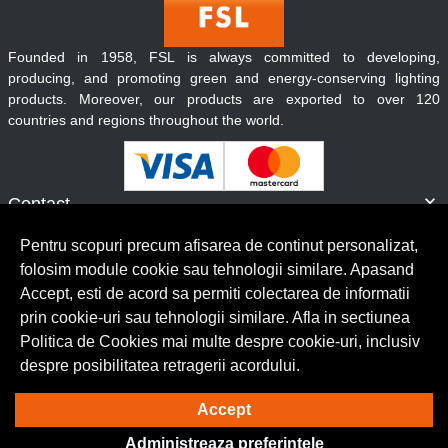
Founded in 1958, FSL is always committed to developing,
producing, and promoting green and energy-conserving lighting
products. Moreover, our products are exported to over 120
countries and regions throughout the world.
Contact
Informatii
Pentru scopuri precum afisarea de continut personalizat,
Servicii clienti
folosim module cookie sau tehnologii similare. Apasand
Accept, esti de acord sa permiti colectarea de informatii
prin cookie-uri sau tehnologii similare. Afla in sectiunea
© Copyright 2026 Lumilux.
Toate drepturile rezervate.
Politica de Cookies mai multe despre cookie-uri, inclusiv
despre posibilitatea retragerii acordului.
Solutie eCommerce
powered by
Accept
Administreaza preferintele
BrowserID: