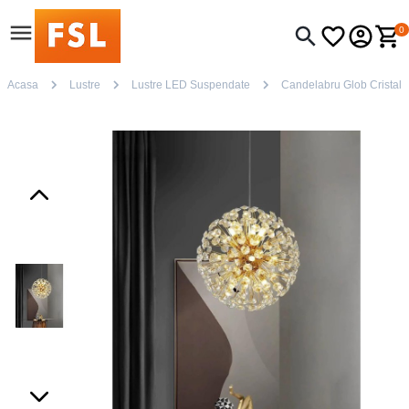
0
Acasa
Lustre
Lustre LED Suspendate
Candelabru Glob Cristal