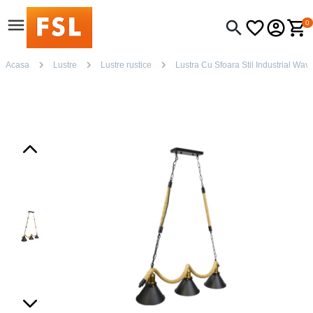
0
Acasa
Lustre
Lustre rustice
Lustra Cu Sfoara Stil Industrial Wa