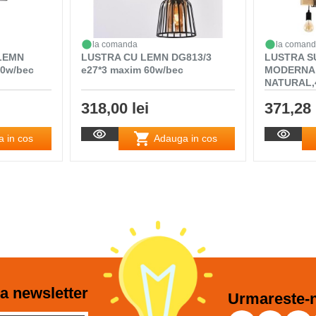
la comanda
la coman
LEMN
LUSTRA CU LEMN DG813/3
LUSTRA S
60w/bec
e27*3 maxim 60w/bec
MODERNA 
NATURAL,4
318,00 lei
371,28 
 in cos
Adauga in cos
a newsletter
Urmareste-n