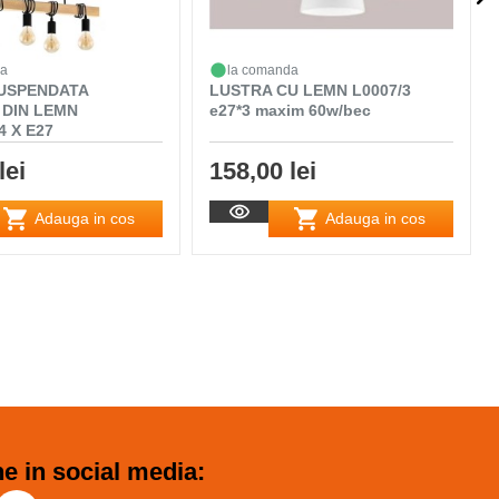
da
la comanda
USPENDATA
LUSTRA CU LEMN L0007/3
DIN LEMN
e27*3 maxim 60w/bec
 X E27
lei
158,00 lei
Adauga in cos
Adauga in cos
e in social media: