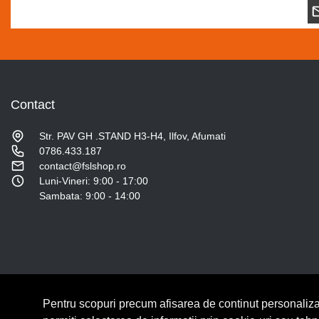
Contact
Str. PAV GH .STAND H3-H4, Ilfov, Afumati
0786.433.187
contact@fslshop.ro
Luni-Vineri: 9:00 - 17:00
Sambata: 9:00 - 14:00
Pentru scopuri precum afisarea de continut personaliza
© Copyright 2026 Lumilux.
Toate drepturile rezervate.