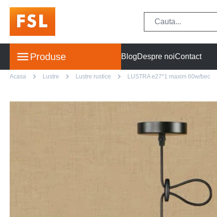
Produse
Blog
Despre noi
Contact
Acasa
Lustre
Lustre rustice
LUSTRA e27*1 maxim 60w/bec