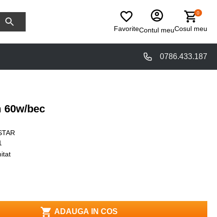
0
Favorite
Cosul meu
Contul meu
0786.433.187
 60w/bec
STAR
1
itat
ADAUGA IN COS