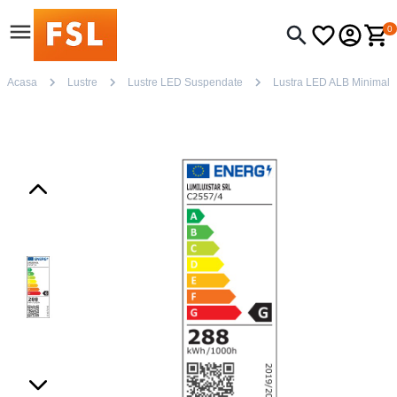
0
Acasa
Lustre
Lustre LED Suspendate
Lustra LED ALB Minimalist