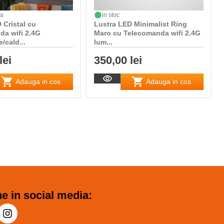
da
in stoc
 Cristal cu
Lustra LED Minimalist Ring
da wifi 2.4G
Maro cu Telecomanda wifi 2.4G
/cald...
lum...
lei
350,00 lei
Adauga in cos
Adauga in cos
e in social media: