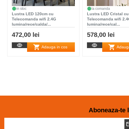
in stoc
la comanda
Lustra LED 120cm cu
Lustra LED Cristal cu
Telecomanda wifi 2.4G
Telecomanda wifi 2.
lumina/rece/calda/...
lumina/rece/cal...
472,00 lei
578,00 lei
Adauga in cos
Adauga
Aboneaza-te l