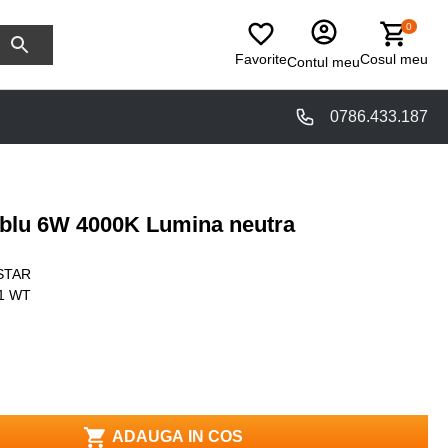
0
Favorite
Cosul meu
Contul meu
0786.433.187
ablu 6W 4000K Lumina neutra
STAR
1 WT
ADAUGA IN COS