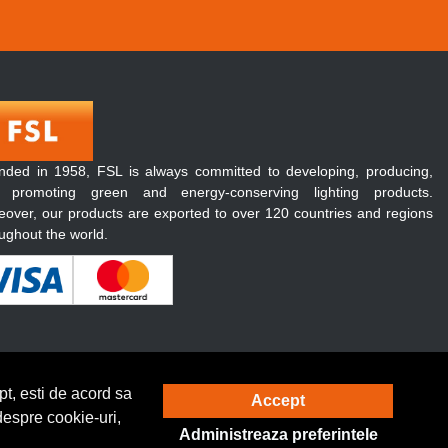
nded in 1958, FSL is always committed to developing, producing,
 promoting green and energy-conserving lighting products.
over, our products are exported to over 120 countries and regions
ughout the world.
t, esti de acord sa
Accept
Solutie eCommerce
powered by
despre cookie-uri,
Administreaza preferintele