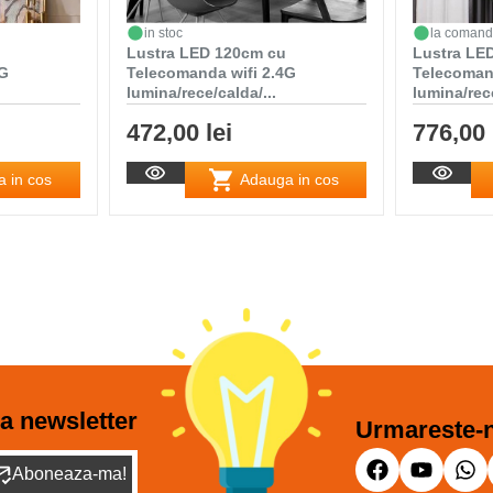
in stoc
la coman
Lustra LED 120cm cu
Lustra LED
4G
Telecomanda wifi 2.4G
Telecoman
lumina/rece/calda/...
lumina/rece
472,00 lei
776,00 
 in cos
Adauga in cos
a newsletter
Urmareste-n
Aboneaza-ma!