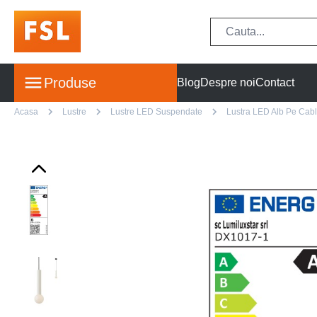
Produse
Blog
Despre noi
Contact
Acasa
Lustre
Lustre LED Suspendate
Lustra LED Alb Pe Cab