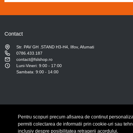
Contact
Str. PAV GH .STAND H3-H4, Ilfov, Afumati
0786.433.187
contact@fslshop.ro
Luni-Vineri: 9:00 - 17:00
Sambata: 9:00 - 14:00
Pentru scopuri precum afisarea de continut personaliza
© Copyright 2026 Lumilux.
Toate drepturile rezervate.
permiti colectarea de informatii prin cookie-uri sau teh
inclusiv despre posibilitatea retragerii acordului.