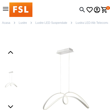
0
Acasa
Lustre
Lustre LED Suspendate
Lustra LED Alb Telecomand