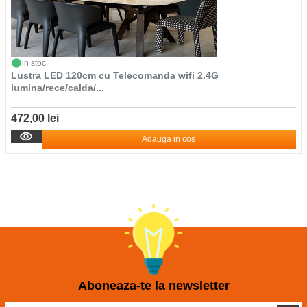
in stoc
Lustra LED 120cm cu Telecomanda wifi 2.4G
lumina/rece/calda/...
472,00 lei
Adauga in cos
Aboneaza-te la newsletter