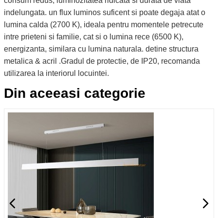
consum redus, luminozitatea ridicata si durata de viata
indelungata. un flux luminos suficent si poate degaja atat o
lumina calda (2700 K), ideala pentru momentele petrecute
intre prieteni si familie, cat si o lumina rece (6500 K),
energizanta, similara cu lumina naturala. detine structura
metalica & acril .Gradul de protectie, de IP20, recomanda
utilizarea la interiorul locuintei.
Din aceeasi categorie