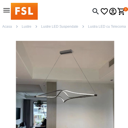
0
Acasa
Lustre
Lustre LED Suspendate
Lustra LED cu Telecomanda