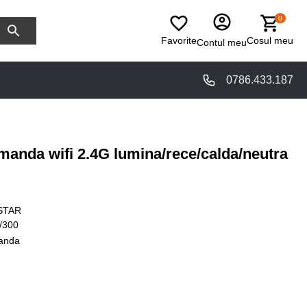
0
Favorite
Cosul meu
Contul meu
0786.433.187
manda wifi 2.4G lumina/rece/calda/neutra
STAR
/300
anda