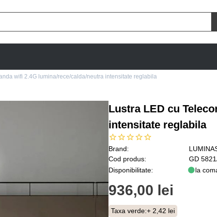
da wifi 2.4G lumina/rece/calda/neutra intensitate reglabila
Lustra LED cu Teleco
intensitate reglabila
Brand:
LUMINA
Cod produs:
GD 5821
Disponibilitate:
la com
936,00 lei
Taxa verde:
+ 2,42 lei