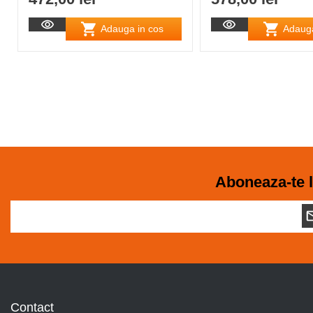
Adauga in cos
Adauga
Aboneaza-te l
Contact