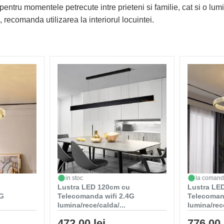
pentru momentele petrecute intre prieteni si familie, cat si o lu
, recomanda utilizarea la interiorul locuintei.
in stoc
la coman
Lustra LED 120cm cu
Lustra LED
4G
Telecomanda wifi 2.4G
Telecoman
lumina/rece/calda/...
lumina/rece
472,00 lei
776,00 