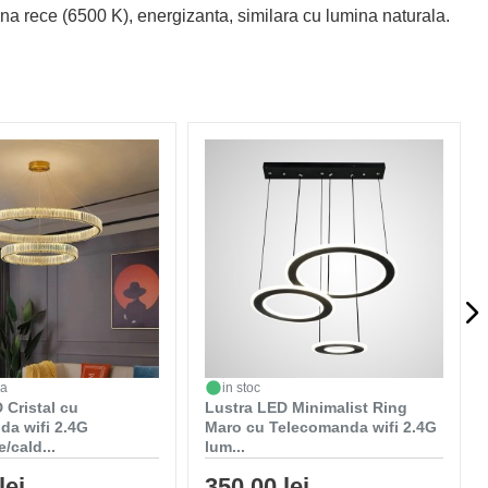
mina rece (6500 K), energizanta, similara cu lumina naturala.
da
in stoc
 Cristal cu
Lustra LED Minimalist Ring
da wifi 2.4G
Maro cu Telecomanda wifi 2.4G
/cald...
lum...
lei
350,00 lei