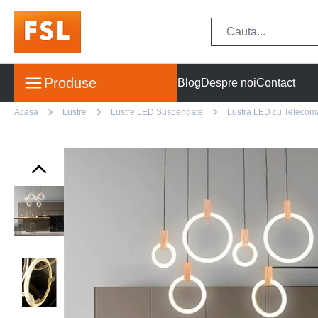
Produse
Blog
Despre noi
Contact
Acasa
Lustre
Lustre LED Suspendate
Lustra LED cu Telecoman