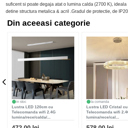
suficent si poate degaja atat o lumina calda (2700 K), ideala 
detine structura metalica & acril .Gradul de protectie, de IP20
Din aceeasi categorie
in stoc
la comanda
Lustra LED 120cm cu
Lustra LED Cristal cu
Telecomanda wifi 2.4G
Telecomanda wifi 2.
lumina/rece/calda/...
lumina/rece/cal...
472,00 lei
578,00 lei