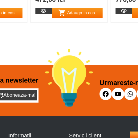
 in cos
Adauga in cos
a newsletter
Urmareste-n
Aboneaza-ma!
Informatii
Servicii clienti