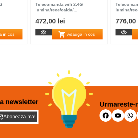
4G
Telecomanda wifi 2.4G
Telecoman
lumina/rece/calda/...
lumina/rece
472,00 lei
776,00 
 in cos
Adauga in cos
a newsletter
Urmareste-n
Aboneaza-ma!