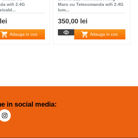
da wifi 2.4G
Maro cu Telecomanda wifi 2.4G
/cald...
lum...
lei
350,00 lei
Adauga in cos
Adauga in cos
e in social media: