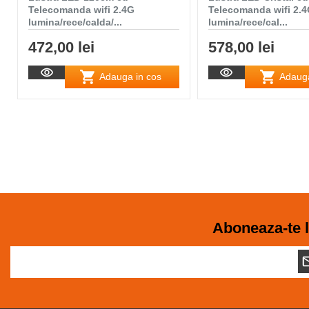
Telecomanda wifi 2.4G
Telecomanda wifi 2.
lumina/rece/calda/...
lumina/rece/cal...
472,00 lei
578,00 lei
Adauga in cos
Adauga
Aboneaza-te l