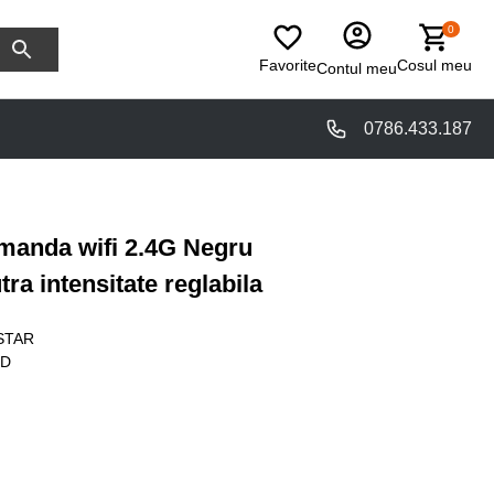
0
Favorite
Cosul meu
Contul meu
0786.433.187
manda wifi 2.4G Negru
ra intensitate reglabila
STAR
GD