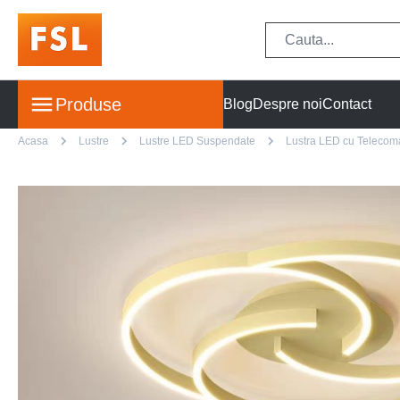
Produse
Blog
Despre noi
Contact
Acasa
Lustre
Lustre LED Suspendate
Lustra LED cu Telecoman