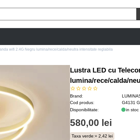
da wifi 2.4G Negru lumina/rece/calda/neutra intensitate reglabila
Lustra LED cu Teleco
lumina/rece/calda/neut
Brand:
LUMINA
Cod produs:
G4131 
Disponibilitate:
in stoc
580,00 lei
Taxa verde:
+ 2,42 lei