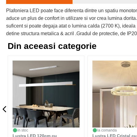
Plafoniera LED poate face diferenta dintre un spatiu monoto
aduce un plus de confort in utilizare si vor crea lumina dorit
suficent si poate degaja atat o lumina calda (2700 K), ideala 
detine structura metalica & acril .Gradul de protectie, de IP20
Din aceeasi categorie
in stoc
la comanda
Lustra LED 120cm cu
Lustra LED Cristal cu