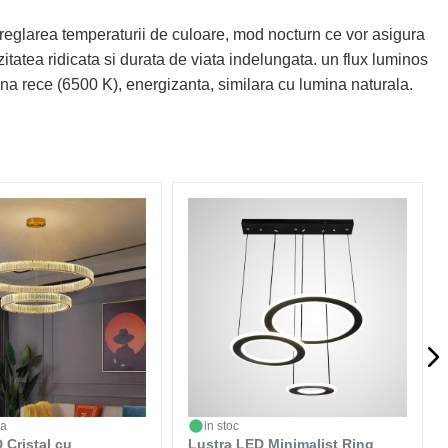
reglarea temperaturii de culoare, mod nocturn ce vor asigura
itatea ridicata si durata de viata indelungata. un flux luminos
mina rece (6500 K), energizanta, similara cu lumina naturala.
da
in stoc
 Cristal cu
Lustra LED Minimalist Ring