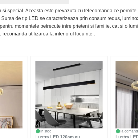
n si special. Aceasta este prevazuta cu telecomanda ce permite 
a. Sursa de tip LED se caracterizeaza prin consum redus, luminoz
pentru momentele petrecute intre prieteni si familie, cat si o lu
, recomanda utilizarea la interiorul locuintei.
in stoc
la coman
Lustra LED 120cm cu
Lustra LED