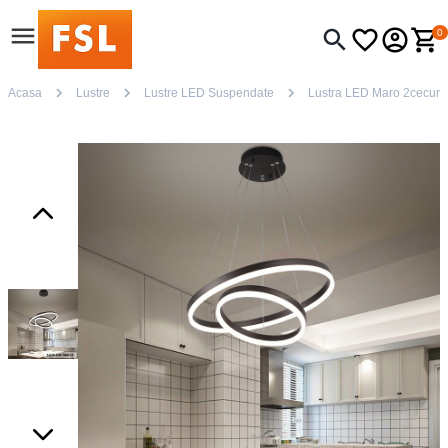
0
Acasa
Lustre
Lustre LED Suspendate
Lustra LED Maro 2cecuri c