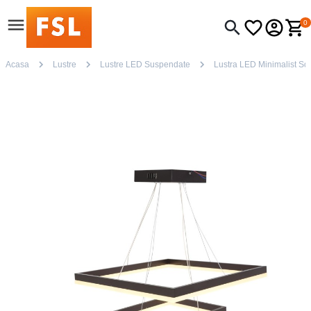
0
Acasa
Lustre
Lustre LED Suspendate
Lustra LED Minimalist S