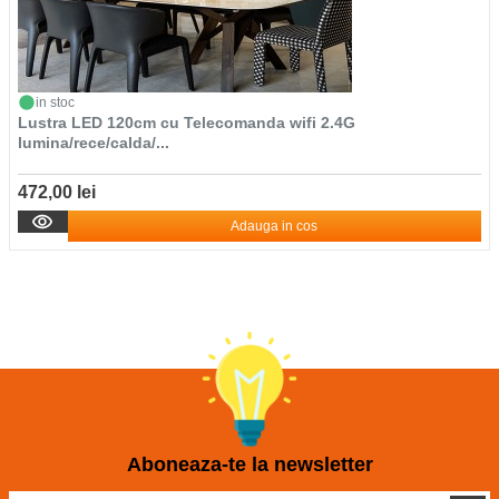
in stoc
Lustra LED 120cm cu Telecomanda wifi 2.4G
lumina/rece/calda/...
472,00 lei
Adauga in cos
Aboneaza-te la newsletter