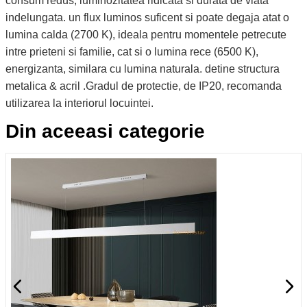
consum redus, luminozitatea ridicata si durata de viata
indelungata. un flux luminos suficent si poate degaja atat o
lumina calda (2700 K), ideala pentru momentele petrecute
intre prieteni si familie, cat si o lumina rece (6500 K),
energizanta, similara cu lumina naturala. detine structura
metalica & acril .Gradul de protectie, de IP20, recomanda
utilizarea la interiorul locuintei.
Din aceeasi categorie