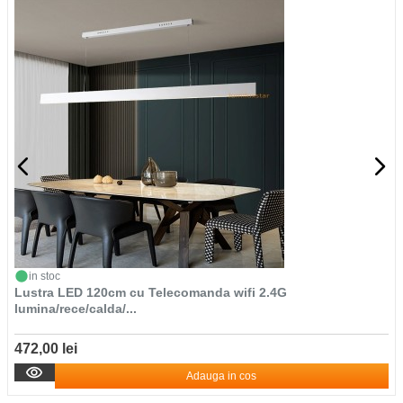
in stoc
Lustra LED 120cm cu Telecomanda wifi 2.4G
lumina/rece/calda/...
472,00 lei
Adauga in cos