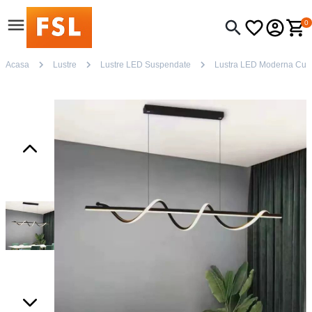
0
Acasa
Lustre
Lustre LED Suspendate
Lustra LED Moderna Cu 