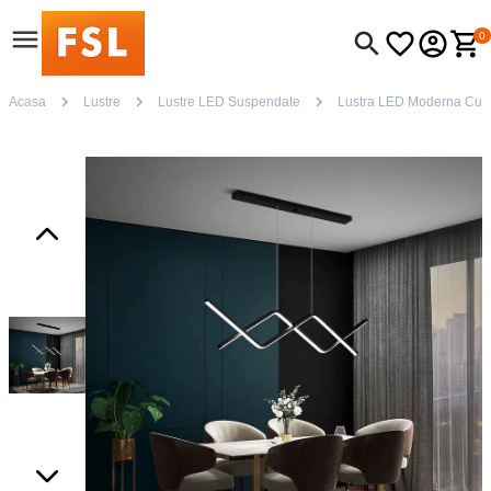
0
Acasa
Lustre
Lustre LED Suspendate
Lustra LED Moderna Cu 