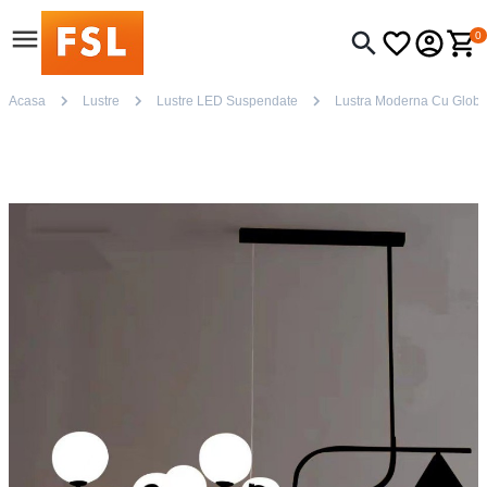
0
Acasa
Lustre
Lustre LED Suspendate
Lustra Moderna Cu Glob a