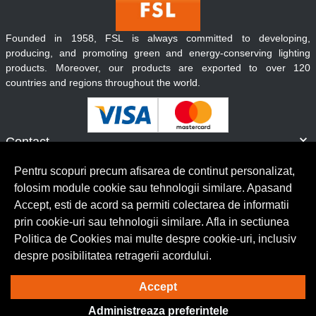
Founded in 1958, FSL is always committed to developing,
producing, and promoting green and energy-conserving lighting
products. Moreover, our products are exported to over 120
countries and regions throughout the world.
Contact
Informatii
Pentru scopuri precum afisarea de continut personalizat,
Servicii clienti
folosim module cookie sau tehnologii similare. Apasand
Accept, esti de acord sa permiti colectarea de informatii
prin cookie-uri sau tehnologii similare. Afla in sectiunea
© Copyright 2026 Lumilux.
Toate drepturile rezervate.
Politica de Cookies mai multe despre cookie-uri, inclusiv
despre posibilitatea retragerii acordului.
Solutie eCommerce
powered by
Accept
Administreaza preferintele
BrowserID: