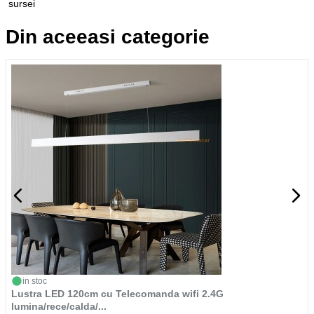
sursei
Din aceeasi categorie
in stoc
Lustra LED 120cm cu Telecomanda wifi 2.4G
lumina/rece/calda/...