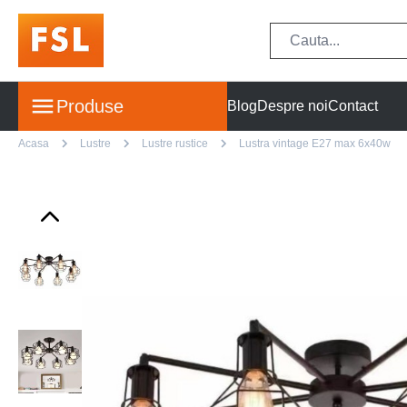
Produse
Blog
Despre noi
Contact
Acasa
Lustre
Lustre rustice
Lustra vintage E27 max 6x40w