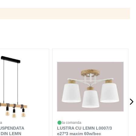
da
la comanda
USPENDATA
LUSTRA CU LEMN L0007/3
DIN LEMN
e27*3 maxim 60w/bec