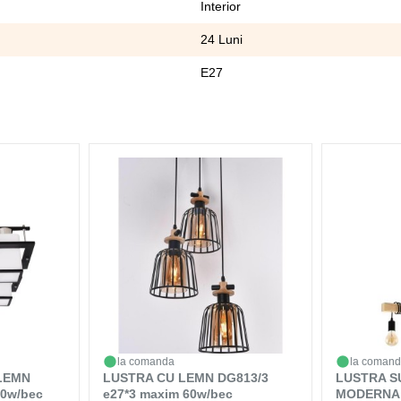
Interior
24 Luni
E27
la comanda
la coman
LEMN
LUSTRA CU LEMN DG813/3
LUSTRA S
60w/bec
e27*3 maxim 60w/bec
MODERNA 