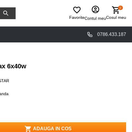
0
Favorite
Cosul meu
Contul meu
0786.433.187
ax 6x40w
STAR
anda
ADAUGA IN COS