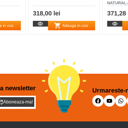
NATURAL,4
318,00 lei
371,28 
 in cos
Adauga in cos
a newsletter
Urmareste-n
Aboneaza-ma!