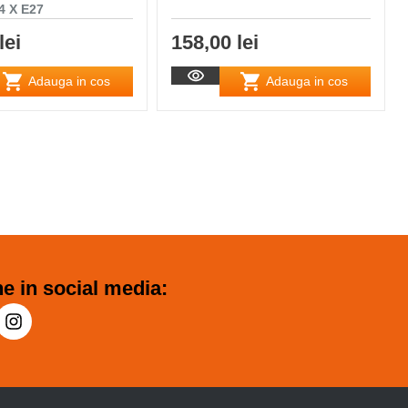
 X E27
lei
158,00 lei
Adauga in cos
Adauga in cos
e in social media: