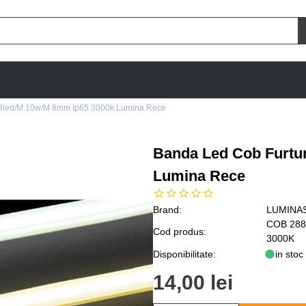
8led/M 10w/M 8mm Ip65 3000k Lumina Rece
Banda Led Cob Furtu
Lumina Rece
Brand:
LUMINA
COB 288
Cod produs:
3000K
Disponibilitate:
in stoc
14,00 lei