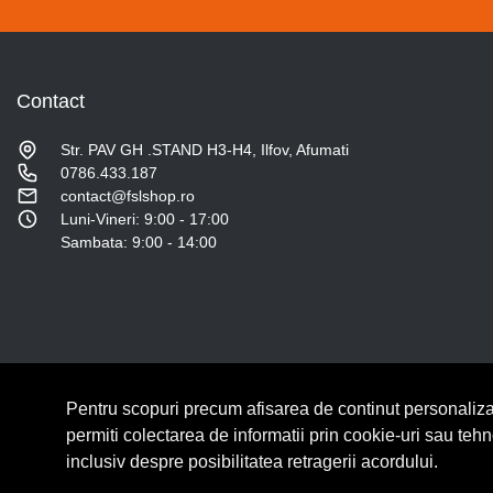
Contact
Str. PAV GH .STAND H3-H4, Ilfov, Afumati
0786.433.187
contact@fslshop.ro
Luni-Vineri: 9:00 - 17:00
Sambata: 9:00 - 14:00
Pentru scopuri precum afisarea de continut personaliza
© Copyright 2026 Lumilux.
Toate drepturile rezervate.
permiti colectarea de informatii prin cookie-uri sau teh
inclusiv despre posibilitatea retragerii acordului.