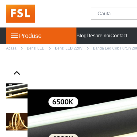
Produse
Blog
Despre noi
Contact
Acasa
Benzi LED
Benzi LED 220V
Banda Led Cob Furtun 28