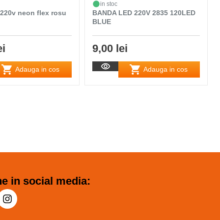
in stoc
220v neon flex rosu
BANDA LED 220V 2835 120LED
BLUE
ei
9,00 lei
Adauga in cos
Adauga in cos
e in social media: