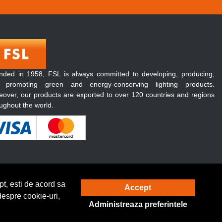
nded in 1958, FSL is always committed to developing, producing,
 promoting green and energy-conserving lighting products.
over, our products are exported to over 120 countries and regions
ughout the world.
t, esti de acord sa
Accept
Solutie eCommerce
powered by
despre cookie-uri,
Administreaza preferintele