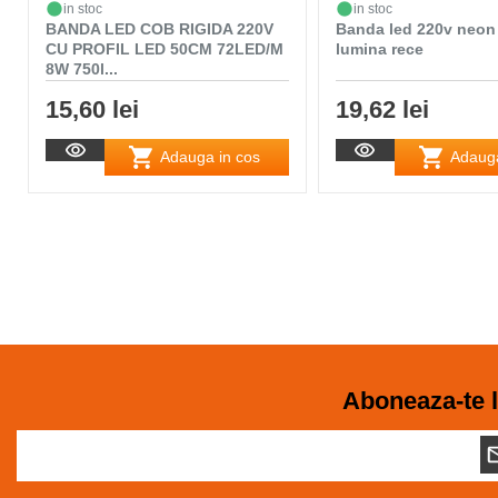
in stoc
in stoc
BANDA LED COB RIGIDA 220V
Banda led 220v neon 
CU PROFIL LED 50CM 72LED/M
lumina rece
8W 750l...
15,60 lei
19,62 lei
Adauga in cos
Adauga
Aboneaza-te l