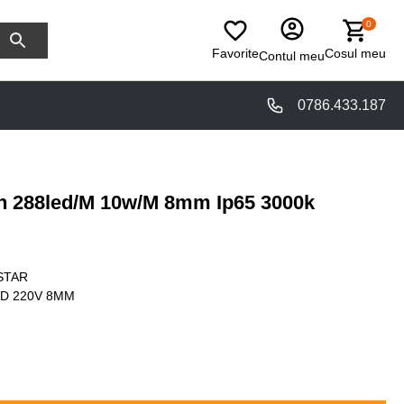
0
Favorite
Cosul meu
Contul meu
0786.433.187
n 288led/M 10w/M 8mm Ip65 3000k
STAR
D 220V 8MM