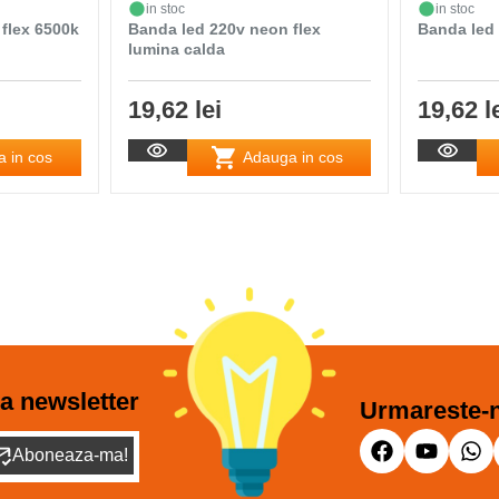
in stoc
in stoc
flex 6500k
Banda led 220v neon flex
Banda led 
lumina calda
19,62 lei
19,62 l
 in cos
Adauga in cos
a newsletter
Urmareste-n
Aboneaza-ma!