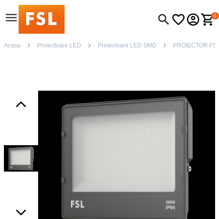
0
Acasa
Proiectoare LED
Proiectoare LED SMD
PROIECTOR FSL