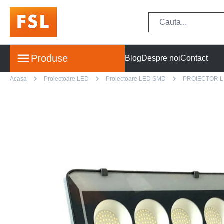
Produse
Blog
Despre noi
Contact
Acasa
Proiectoare LED
Proiectoare LED SMD
PROIECTOR L