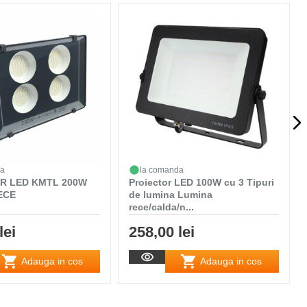
da
la comanda
R LED KMTL 200W
Proiector LED 100W cu 3 Tipuri
ECE
de lumina Lumina
rece/calda/n...
lei
258,00 lei
Adauga in cos
Adauga in cos