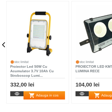
stoc limitat
stoc limitat
Proiector Led 50W Cu
PROIECTOR LED KM
Acumulator 3.7V 10Ah Cu
LUMINA RECE
Stroboscop Lumi...
332,00 lei
104,00 lei
Adauga in cos
Adauga