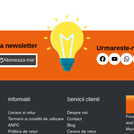
a newsletter
Urmareste-n
Aboneaza-ma!
Informatii
Servicii clienti
Livrare si retur
Despre noi
Fou
Termeni si conditii de utilizare
Contact
and
ANPC
Blog
More
Politica de retur
Cerere de retur