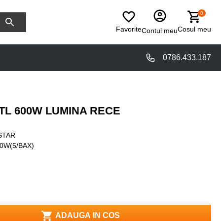
0
Favorite
Cosul meu
Contul meu
0786.433.187
TL 600W LUMINA RECE
STAR
0W(5/BAX)
ADAUGA IN COS