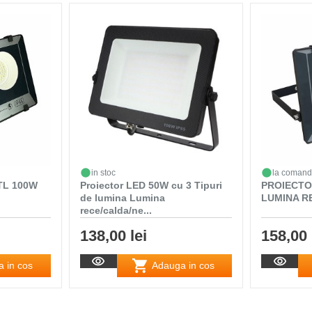
in stoc
la coman
TL 100W
Proiector LED 50W cu 3 Tipuri
PROIECTO
de lumina Lumina
LUMINA R
rece/calda/ne...
138,00 lei
158,00 
 in cos
Adauga in cos