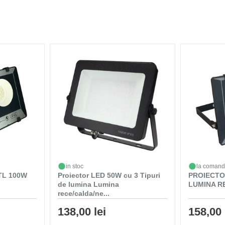
in stoc
la coman
TL 100W
Proiector LED 50W cu 3 Tipuri
PROIECTO
de lumina Lumina
LUMINA R
rece/calda/ne...
138,00 lei
158,00 