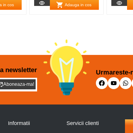
 in cos
Adauga in cos
a newsletter
Urmareste-n
Aboneaza-ma!
Informatii
Servicii clienti