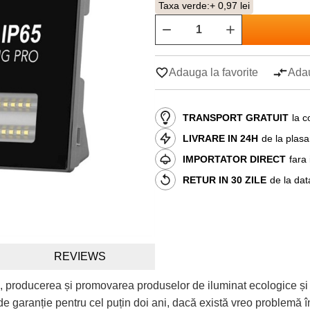
Taxa verde:
+ 0,97 lei
Adauga la favorite
Adau
TRANSPORT GRATUIT
la c
LIVRARE IN 24H
de la plas
IMPORTATOR DIRECT
fara
RETUR IN 30 ZILE
de la dat
REVIEWS
, producerea și promovarea produselor de iluminat ecologice și
e garanție pentru cel puțin doi ani, dacă există vreo problemă în