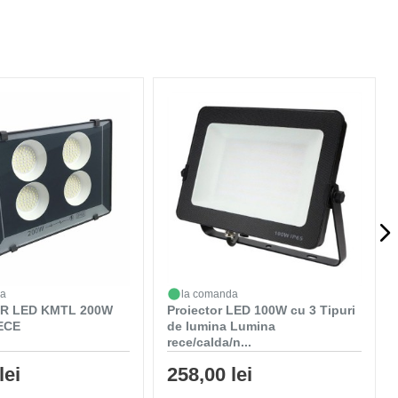
da
la comanda
R LED KMTL 200W
Proiector LED 100W cu 3 Tipuri
ECE
de lumina Lumina
rece/calda/n...
lei
258,00 lei