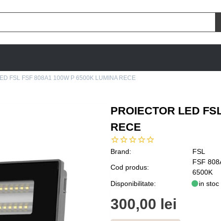
ED FSL FSF 808A1 100W P 6500K LUMINA RECE
PROIECTOR LED FSL
RECE
Brand:
FSL
FSF 808
Cod produs:
6500K
Disponibilitate:
in stoc
300,00 lei