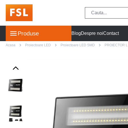
Produse
Blog
Despre noi
Contact
Acasa
Proiectoare LED
Proiectoare LED SMD
PROIECTOR L