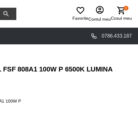
0
Favorite
Cosul meu
Contul meu
0786.433.187
 FSF 808A1 100W P 6500K LUMINA
A1 100W P