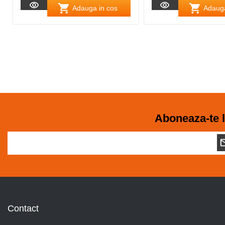
Adauga in cos
Adauga
Aboneaza-te l
Contact