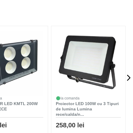
da
la comanda
R LED KMTL 200W
Proiector LED 100W cu 3 Tipuri
ECE
de lumina Lumina
rece/calda/n...
lei
258,00 lei