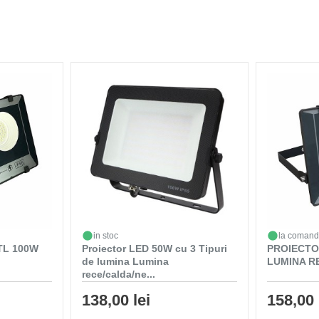
in stoc
la coman
TL 100W
Proiector LED 50W cu 3 Tipuri
PROIECTO
de lumina Lumina
LUMINA R
rece/calda/ne...
138,00 lei
158,00 