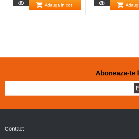
Adauga in cos
Adauga
Aboneaza-te l
Contact