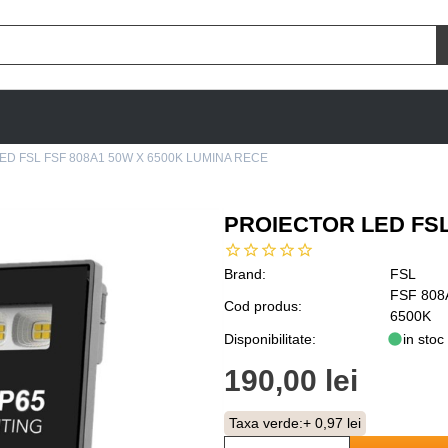
ED FSL FSF 808A1 50W X 6500K LUMINA RECE
PROIECTOR LED FSL
Brand:
FSL
FSF 808
Cod produs:
6500K
Disponibilitate:
in stoc
190,00 lei
Taxa verde:
+ 0,97 lei