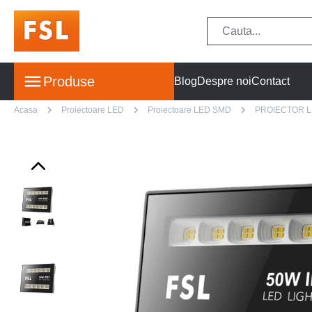
Produse
Blog
Despre noi
Contact
Acasa
Proiectoare LED
Proiectoare LED SMD
PROIECTOR L