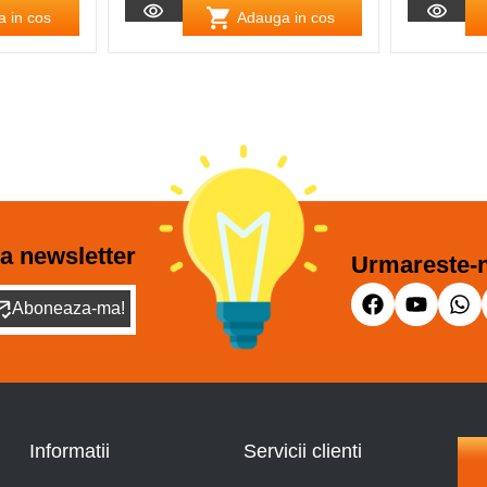
 in cos
Adauga in cos
a newsletter
Urmareste-n
Aboneaza-ma!
Informatii
Servicii clienti