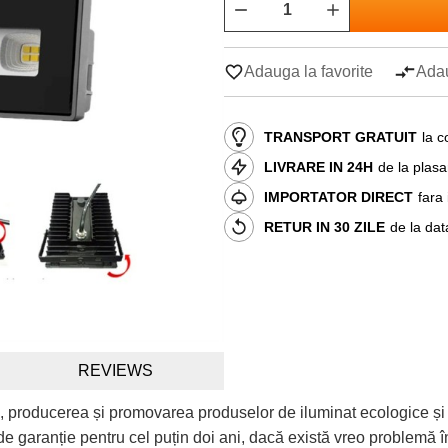
Adauga la favorite
Adau
TRANSPORT GRATUIT
la c
LIVRARE IN 24H
de la plas
IMPORTATOR DIRECT
fara
RETUR IN 30 ZILE
de la dat
REVIEWS
, producerea și promovarea produselor de iluminat ecologice și
e garanție pentru cel puțin doi ani, dacă există vreo problemă în