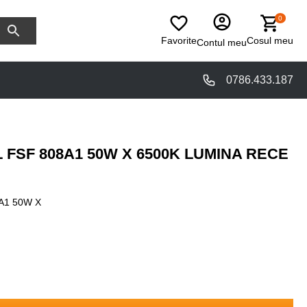
0
Favorite
Cosul meu
Contul meu
0786.433.187
 FSF 808A1 50W X 6500K LUMINA RECE
A1 50W X