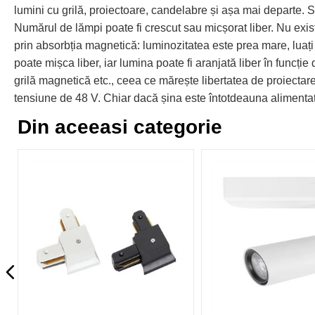
lumini cu grilă, proiectoare, candelabre și așa mai departe. Su
Numărul de lămpi poate fi crescut sau micșorat liber. Nu exist
prin absorbția magnetică: luminozitatea este prea mare, luați
poate mișca liber, iar lumina poate fi aranjată liber în funcție
grilă magnetică etc., ceea ce mărește libertatea de proiecta
tensiune de 48 V. Chiar dacă șina este întotdeauna alimentată
Din aceeasi categorie