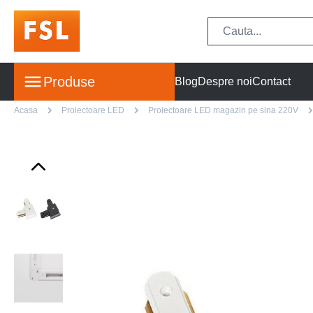
Produse
Blog
Despre noi
Contact
Acasa
Proiectoare LED
Proiectoare LED magazin pe sina 220V