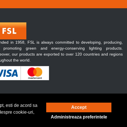
nded in 1958, FSL is always committed to developing, producing,
 promoting green and energy-conserving lighting products.
over, our products are exported to over 120 countries and regions
ughout the world.
t, esti de acord sa
Accept
Solutie eCommerce
powered by
despre cookie-uri,
Administreaza preferintele