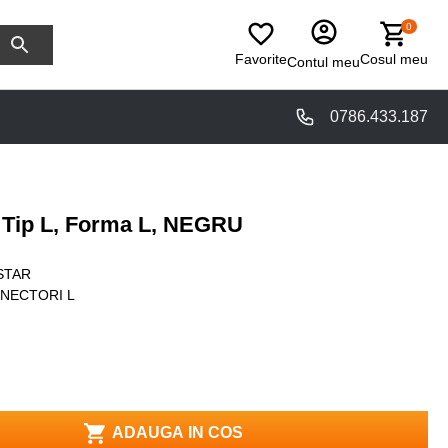
0
Favorite
Cosul meu
Contul meu
0786.433.187
 Tip L, Forma L, NEGRU
STAR
NECTORI L
ADAUGA IN COS