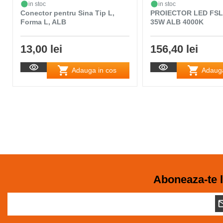
in stoc
in stoc
Conector pentru Sina Tip L,
PROIECTOR LED FSL
Forma L, ALB
35W ALB 4000K
13,00 lei
156,40 lei
Adauga in cos
Adauga
Aboneaza-te l