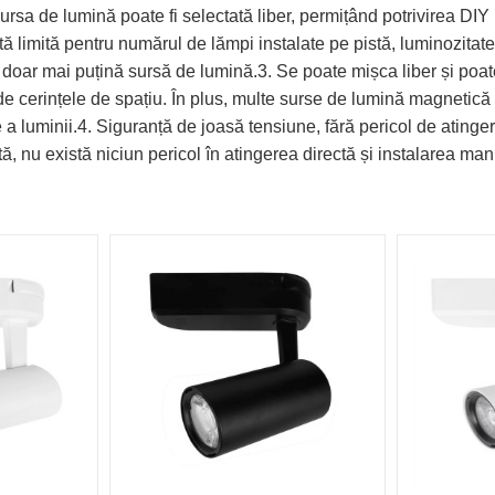
rsa de lumină poate fi selectată liber, permițând potrivirea DIY p
ă limită pentru numărul de lămpi instalate pe pistă, luminozitate
 doar mai puțină sursă de lumină.3. Se poate mișca liber și poat
 de cerințele de spațiu. În plus, multe surse de lumină magnetică p
re a luminii.4. Siguranță de joasă tensiune, fără pericol de ati
, nu există niciun pericol în atingerea directă și instalarea man