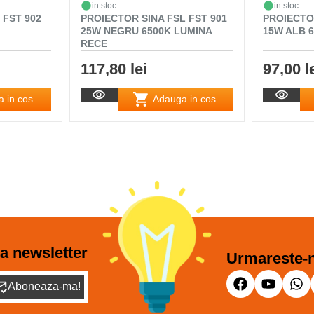
in stoc
in stoc
 FST 902
PROIECTOR SINA FSL FST 901
PROIECTOR
25W NEGRU 6500K LUMINA
15W ALB 
RECE
117,80 lei
97,00 l
 in cos
Adauga in cos
a newsletter
Urmareste-n
Aboneaza-ma!