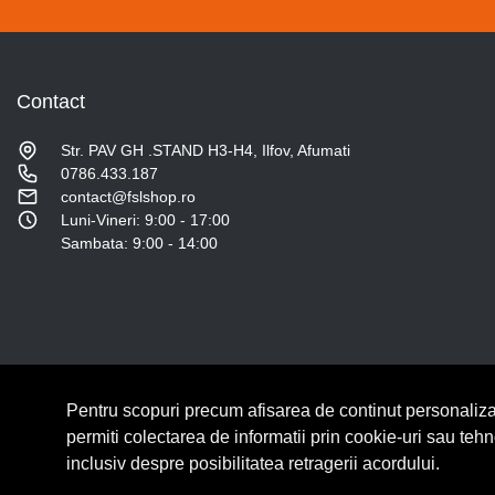
Contact
Str. PAV GH .STAND H3-H4, Ilfov, Afumati
0786.433.187
contact@fslshop.ro
Luni-Vineri: 9:00 - 17:00
Sambata: 9:00 - 14:00
Pentru scopuri precum afisarea de continut personaliza
© Copyright 2026 Lumilux.
Toate drepturile rezervate.
permiti colectarea de informatii prin cookie-uri sau teh
inclusiv despre posibilitatea retragerii acordului.