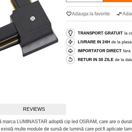
Adauga la favorite
Adau
TRANSPORT GRATUIT
la c
LIVRARE IN 24H
de la plas
IMPORTATOR DIRECT
fara
RETUR IN 30 ZILE
de la dat
REVIEWS
 marca LUMINASTAR adoptă cip led OSRAM, care are o durată de 
istă multe module de sursă de lumină care pot fi aplicate lampa