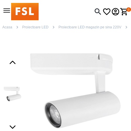
0
Acasa
Proiectoare LED
Proiectoare LED magazin pe sina 220V