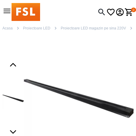
0
Acasa
Proiectoare LED
Proiectoare LED magazin pe sina 220V