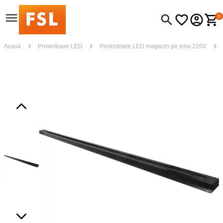
0
Acasa
Proiectoare LED
Proiectoare LED magazin pe sina 220V