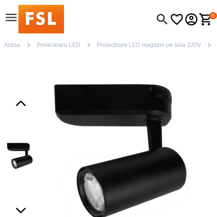
0
Acasa
Proiectoare LED
Proiectoare LED magazin pe sina 220V