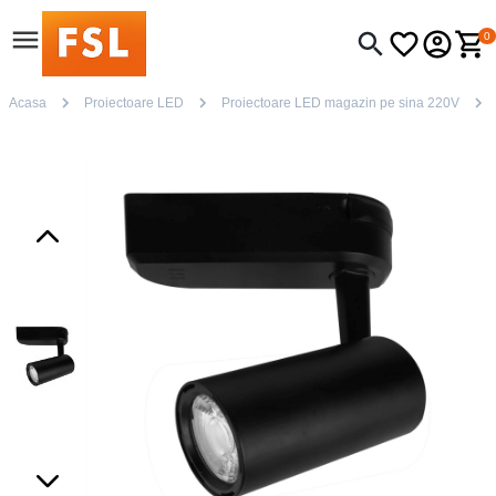
0
Acasa
Proiectoare LED
Proiectoare LED magazin pe sina 220V