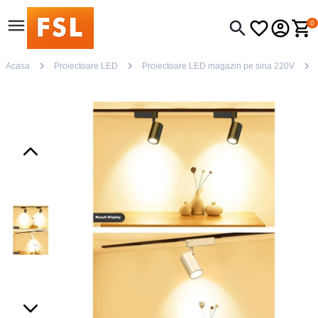
0
Acasa
Proiectoare LED
Proiectoare LED magazin pe sina 220V