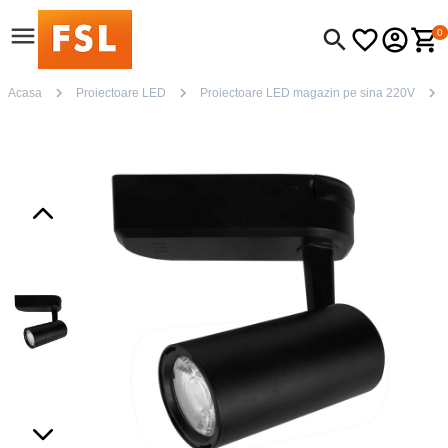
0
Acasa
Proiectoare LED
Proiectoare LED magazin pe sina 220V