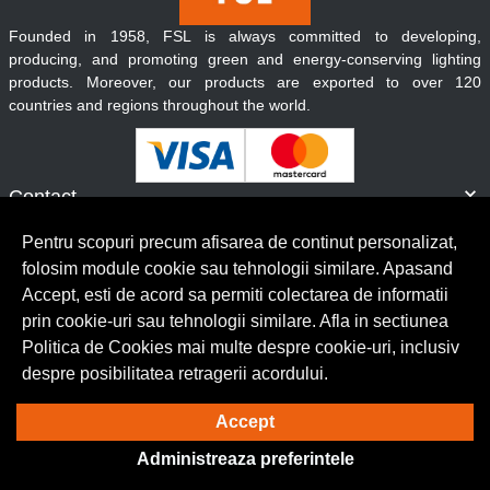
Founded in 1958, FSL is always committed to developing,
producing, and promoting green and energy-conserving lighting
products. Moreover, our products are exported to over 120
countries and regions throughout the world.
Contact
Informatii
Pentru scopuri precum afisarea de continut personalizat,
Servicii clienti
folosim module cookie sau tehnologii similare. Apasand
Accept, esti de acord sa permiti colectarea de informatii
prin cookie-uri sau tehnologii similare. Afla in sectiunea
© Copyright 2026 Lumilux.
Toate drepturile rezervate.
Politica de Cookies mai multe despre cookie-uri, inclusiv
despre posibilitatea retragerii acordului.
Solutie eCommerce
powered by
Accept
Administreaza preferintele
BrowserID: