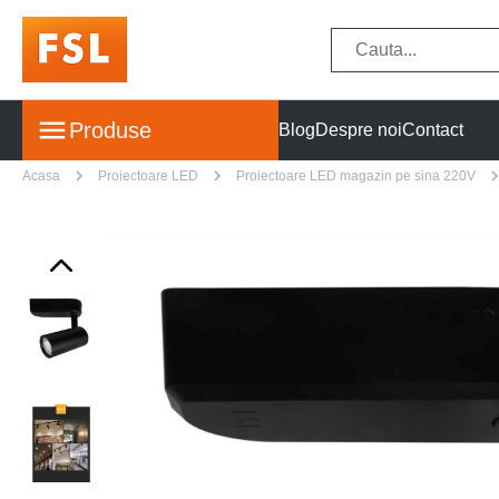
Produse
Blog
Despre noi
Contact
Acasa
Proiectoare LED
Proiectoare LED magazin pe sina 220V