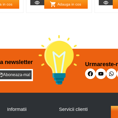
 in cos
Adauga in cos
a newsletter
Urmareste-n
Aboneaza-ma!
Informatii
Servicii clienti