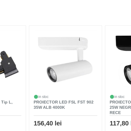
in stoc
in stoc
 Tip L,
PROIECTOR LED FSL FST 902
PROIECTOR
35W ALB 4000K
25W NEGR
RECE
156,40 lei
117,80 