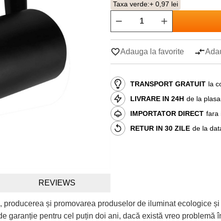
Taxa verde:
+ 0,97 lei
Adauga la favorite
Adau
TRANSPORT GRATUIT
la c
LIVRARE IN 24H
de la plas
IMPORTATOR DIRECT
fara
RETUR IN 30 ZILE
de la dat
REVIEWS
, producerea și promovarea produselor de iluminat ecologice și
e garanție pentru cel puțin doi ani, dacă există vreo problemă în