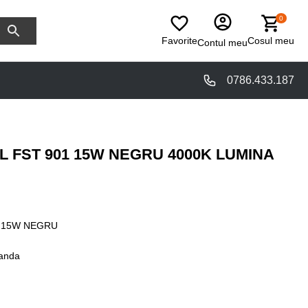
0
Favorite
Cosul meu
Contul meu
0786.433.187
L FST 901 15W NEGRU 4000K LUMINA
 15W NEGRU
anda