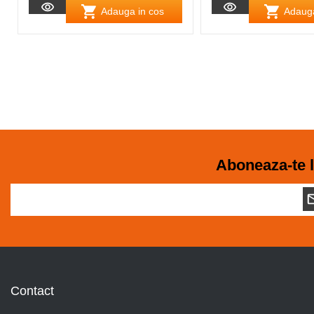
Adauga in cos
Adauga
Aboneaza-te l
Contact