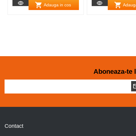
Adauga in cos
Adauga
Aboneaza-te l
Contact