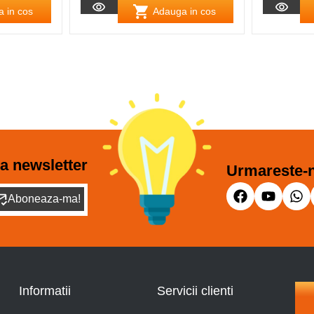
 in cos
Adauga in cos
a newsletter
Urmareste-n
Aboneaza-ma!
Informatii
Servicii clienti