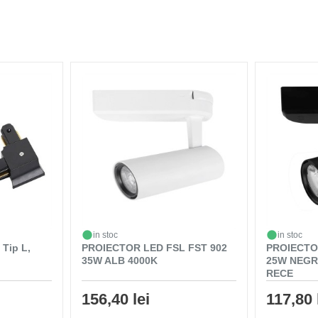
in stoc
in stoc
 Tip L,
PROIECTOR LED FSL FST 902
PROIECTOR
35W ALB 4000K
25W NEGR
RECE
156,40 lei
117,80 