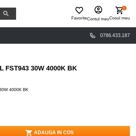
0
Favorite
Cosul meu
Contul meu
0786.433.187
L FST943 30W 4000K BK
30W 4000K BK
ADAUGA IN COS