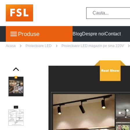
Produse
Blog
Despre noi
Contact
Acasa
Proiectoare LED
Proiectoare LED magazin pe sina 220V