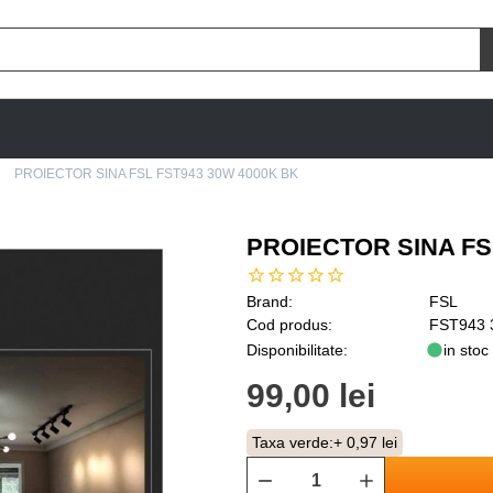
PROIECTOR SINA FSL FST943 30W 4000K BK
PROIECTOR SINA FS
Brand:
FSL
Cod produs:
FST943 
Disponibilitate:
in stoc
99,00 lei
Taxa verde:
+ 0,97 lei