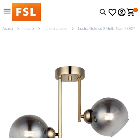
0
Acasa
Lustre
Lustre clasice
Lustra Gold cu 2 Golb Titan 2xE27