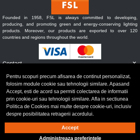
Founded in 1958, FSL is always committed to developing,
producing, and promoting green and energy-conserving lighting
products. Moreover, our products are exported to over 120
countries and regions throughout the world.
Contact
Informatii
Pentru scopuri precum afisarea de continut personalizat,
Servicii clienti
folosim module cookie sau tehnologii similare. Apasand
Accept, esti de acord sa permiti colectarea de informatii
prin cookie-uri sau tehnologii similare. Afla in sectiunea
© Copyright 2026 Lumilux.
Toate drepturile rezervate.
Politica de Cookies mai multe despre cookie-uri, inclusiv
despre posibilitatea retragerii acordului.
Solutie eCommerce
powered by
Accept
Administreaza preferintele
BrowserID: