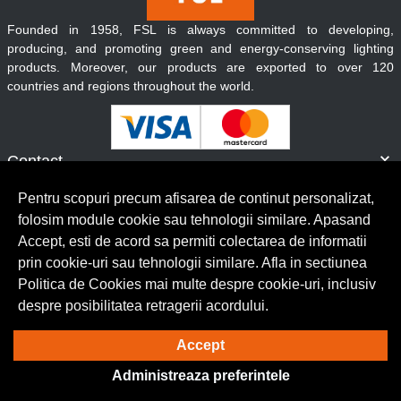
Founded in 1958, FSL is always committed to developing,
producing, and promoting green and energy-conserving lighting
products. Moreover, our products are exported to over 120
countries and regions throughout the world.
Contact
Informatii
Pentru scopuri precum afisarea de continut personalizat,
Servicii clienti
folosim module cookie sau tehnologii similare. Apasand
Accept, esti de acord sa permiti colectarea de informatii
prin cookie-uri sau tehnologii similare. Afla in sectiunea
© Copyright 2026 Lumilux.
Toate drepturile rezervate.
Politica de Cookies mai multe despre cookie-uri, inclusiv
despre posibilitatea retragerii acordului.
Solutie eCommerce
powered by
Accept
Administreaza preferintele
BrowserID: