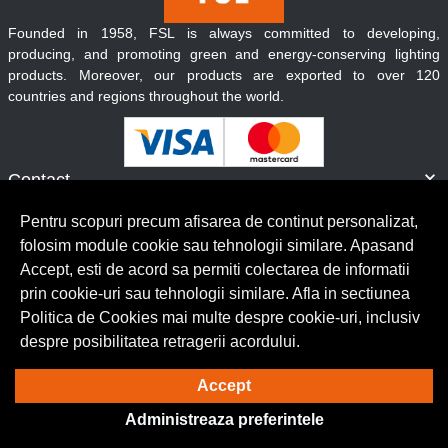
Founded in 1958, FSL is always committed to developing,
producing, and promoting green and energy-conserving lighting
products. Moreover, our products are exported to over 120
countries and regions throughout the world.
Contact
Informatii
Pentru scopuri precum afisarea de continut personalizat,
Servicii clienti
folosim module cookie sau tehnologii similare. Apasand
Accept, esti de acord sa permiti colectarea de informatii
prin cookie-uri sau tehnologii similare. Afla in sectiunea
© Copyright 2026 Lumilux.
Toate drepturile rezervate.
Politica de Cookies mai multe despre cookie-uri, inclusiv
despre posibilitatea retragerii acordului.
Solutie eCommerce
powered by
Accept
Administreaza preferintele
BrowserID: